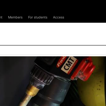
nt
Members
For students
Access